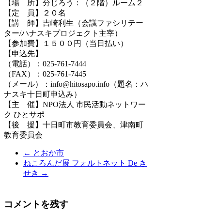
【場 所】分じろう：（２階）ルーム２
【定 員】２０名
【講 師】吉崎利生（会議ファシリテー
ター/ハナスキプロジェクト主宰）
【参加費】１５００円（当日払い）
【申込先】
（電話）：025‐761‐7444
（FAX）：025‐761‐7445
（メール）：info@hitosapo.info（題名：ハ
ナスキ十日町申込み）
【主 催】NPO法人 市民活動ネットワー
ク ひとサポ
【後 援】十日町市教育委員会、津南町
教育委員会
←
とおか市
ねころんだ展 フォルトネット De き
せき
→
コメントを残す