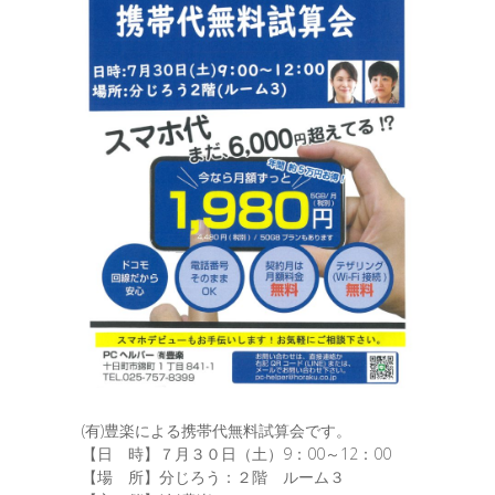
(有)豊楽による携帯代無料試算会です。
【日 時】７月３０日（土）9：00～12：00
【場 所】分じろう：２階 ルーム３