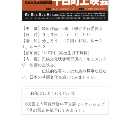
【主 催】姫田作品十日町上映会実行委員会
【日 時】９月３日（土） 14：00～
【場 所】分じろう：（２階）和室、ルーム
１、ルーム２
【参加費】1000円（高校生以下無料）
【内 容】民族文化映像研究所のドキュメンタ
リー映画の上映会。
伝統的な暮らしの知恵や見事な技な
ど、日本の基層文化を旅してみませんか。
←
お茶にしようじゃねぇ会
第8回山内写真館資料写真展ワークショップ
「昔の写真を整理してみよう！」
→