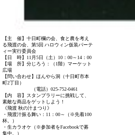
【主 催】十日町欄の会、食と農を考え
る飛渡の会、第5回 ハロウィン仮装パーテ
ィー実行委員会
【日 時】11月5日（土）10：00～14：00
【場 所】分じろう：（1階）マーケット
広場
【問い合わせ】ほんやら洞（十日町市本
町2丁目）
（電話）025‐752‐0461
【内 容】スタンプラリーに挑戦して、
素敵な商品をゲットしよう！
《飛渡 秋の汁まつり》
・飛渡汁振る舞い：11：00～（※先着100
杯。）
・生カラオケ（※参加者をFacebookで募
集中。）