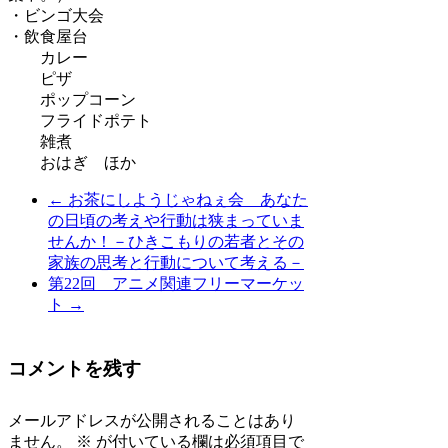
・ビンゴ大会
・飲食屋台
カレー
ピザ
ポップコーン
フライドポテト
雑煮
おはぎ ほか
←
お茶にしようじゃねぇ会 あなた
の日頃の考えや行動は狭まっていま
せんか！－ひきこもりの若者とその
家族の思考と行動について考える－
第22回 アニメ関連フリーマーケッ
ト
→
コメントを残す
メールアドレスが公開されることはあり
ません。
※
が付いている欄は必須項目で