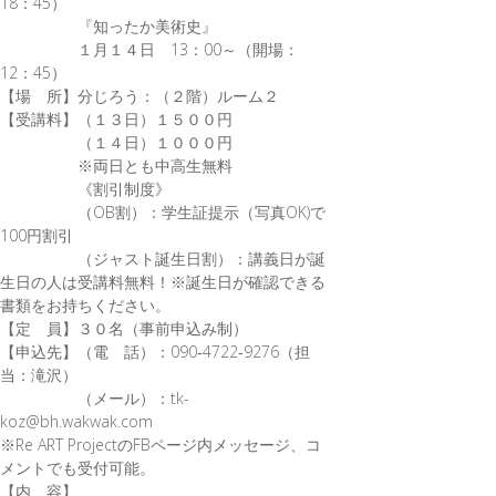
18：45）
『知ったか美術史』
１月１４日 13：00～（開場：
12：45）
【場 所】分じろう：（２階）ルーム２
【受講料】（１３日）１５００円
（１４日）１０００円
※両日とも中高生無料
《割引制度》
（OB割）：学生証提示（写真OK)で
100円割引
（ジャスト誕生日割）：講義日が誕
生日の人は受講料無料！※誕生日が確認できる
書類をお持ちください。
【定 員】３０名（事前申込み制）
【申込先】（電 話）：090‐4722‐9276（担
当：滝沢）
（メール）：tk-
koz@bh.wakwak.com
※Re ART ProjectのFBページ内メッセージ、コ
メントでも受付可能。
【内 容】