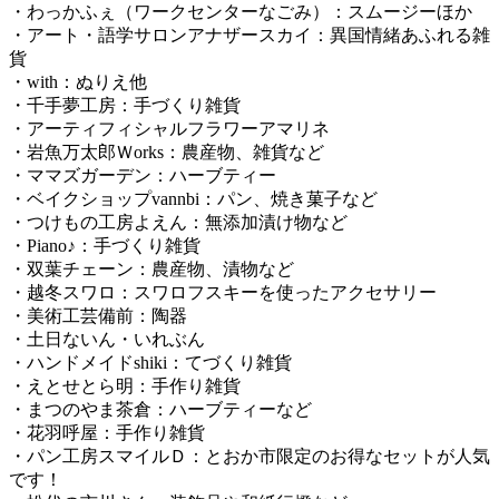
・わっかふぇ（ワークセンターなごみ）：スムージーほか
・アート・語学サロンアナザースカイ：異国情緒あふれる雑
貨
・with：ぬりえ他
・千手夢工房：手づくり雑貨
・アーティフィシャルフラワーアマリネ
・岩魚万太郎Ｗorks：農産物、雑貨など
・ママズガーデン：ハーブティー
・ベイクショップvannbi：パン、焼き菓子など
・つけもの工房よえん：無添加漬け物など
・Piano♪：手づくり雑貨
・双葉チェーン：農産物、漬物など
・越冬スワロ：スワロフスキーを使ったアクセサリー
・美術工芸備前：陶器
・土日ないん・いれぶん
・ハンドメイドshiki：てづくり雑貨
・えとせとら明：手作り雑貨
・まつのやま茶倉：ハーブティーなど
・花羽呼屋：手作り雑貨
・パン工房スマイルＤ：とおか市限定のお得なセットが人気
です！