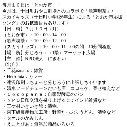
毎月１０日は「とおか市」！
今月は、十日町おやこ劇場とのコラボで「歌声喫茶」♪
スカイキッズ（十日町小学校6年生）による「とおか市応援
ソング」のお披露目もあります♪
【日 時】７月１０日（月）
（とおか市）：10：00～14：00
（歌声喫茶）：10：00～12：00
（スカイキッズ）：10：00～11：00の間 10分間程度
【場 所】分じろう：（1階）マーケット広場
【主 催】NPO法人 にぎわい
《出店》
・千花nanairo：雑貨
・Herb Juta：カレー
・滝沢印刷：ちょっと分じろうに出張しちゃいます
・清水フードチェーンだいも店：コロッケ、寄せ植えなど
・Ｃｏｃｏｐａｎｅ：自家製酵母のパン
・ＮＰＯ日印交流を盛り上げる会：インド雑貨など
・三ケ村いきいき館：漬物、
・東下組農産物加工所：野菜たっぷりうどん、漬物など
・タオルのかみしん
・えことぴあ：無添加商品いろいろ