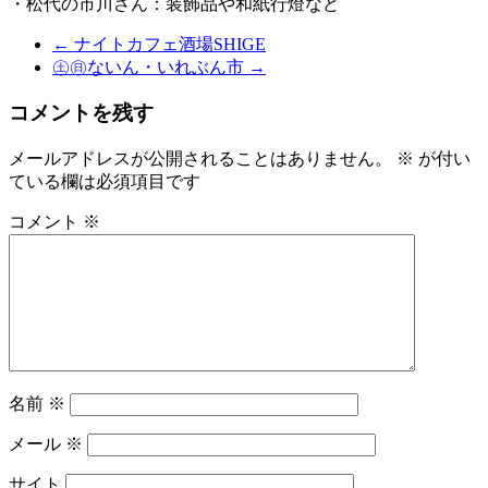
・松代の市川さん：装飾品や和紙行燈など
←
ナイトカフェ酒場SHIGE
㊏㊐ないん・いれぶん市
→
コメントを残す
メールアドレスが公開されることはありません。
※
が付い
ている欄は必須項目です
コメント
※
名前
※
メール
※
サイト