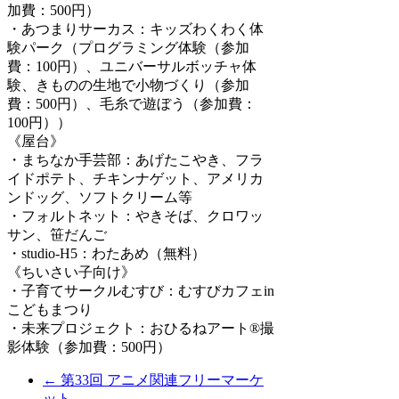
加費：500円）
・あつまりサーカス：キッズわくわく体
験パーク（プログラミング体験（参加
費：100円）、ユニバーサルボッチャ体
験、きものの生地で小物づくり（参加
費：500円）、毛糸で遊ぼう（参加費：
100円））
《屋台》
・まちなか手芸部：あげたこやき、フラ
イドポテト、チキンナゲット、アメリカ
ンドッグ、ソフトクリーム等
・フォルトネット：やきそば、クロワッ
サン、笹だんご
・studio-H5：わたあめ（無料）
《ちいさい子向け》
・子育てサークルむすび：むすびカフェin
こどもまつり
・未来プロジェクト：おひるねアート®撮
影体験（参加費：500円）
←
第33回 アニメ関連フリーマーケ
ット