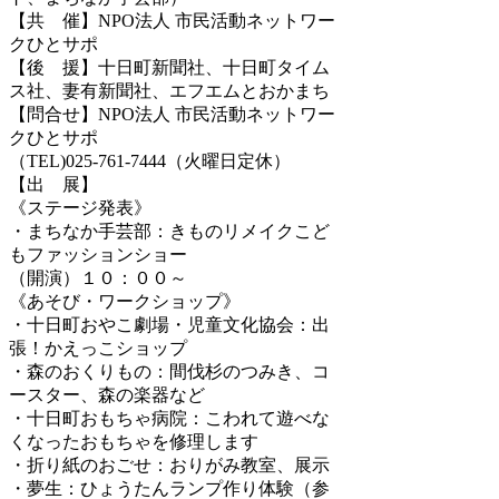
【共 催】NPO法人 市民活動ネットワー
クひとサポ
【後 援】十日町新聞社、十日町タイム
ス社、妻有新聞社、エフエムとおかまち
【問合せ】NPO法人 市民活動ネットワー
クひとサポ
（TEL)025‐761‐7444（火曜日定休）
【出 展】
《ステージ発表》
・まちなか手芸部：きものリメイクこど
もファッションショー
（開演）１０：００～
《あそび・ワークショップ》
・十日町おやこ劇場・児童文化協会：出
張！かえっこショップ
・森のおくりもの：間伐杉のつみき、コ
ースター、森の楽器など
・十日町おもちゃ病院：こわれて遊べな
くなったおもちゃを修理します
・折り紙のおごせ：おりがみ教室、展示
・夢生：ひょうたんランプ作り体験（参