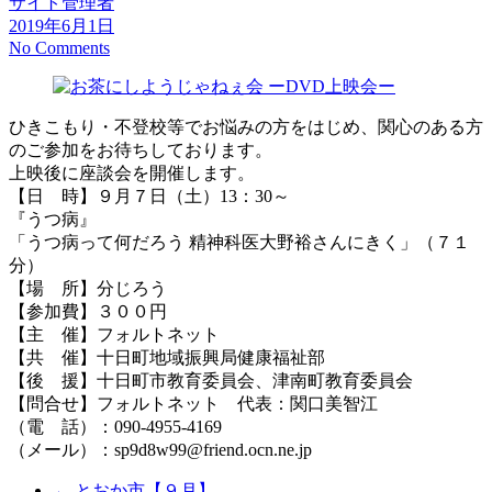
サイト管理者
2019年6月1日
No Comments
ひきこもり・不登校等でお悩みの方をはじめ、関心のある方
のご参加をお待ちしております。
上映後に座談会を開催します。
【日 時】９月７日（土）13：30～
『うつ病』
「うつ病って何だろう 精神科医大野裕さんにきく」（７１
分）
【場 所】分じろう
【参加費】３００円
【主 催】フォルトネット
【共 催】十日町地域振興局健康福祉部
【後 援】十日町市教育委員会、津南町教育委員会
【問合せ】フォルトネット 代表：関口美智江
（電 話）：090‐4955‐4169
（メール）：sp9d8w99@friend.ocn.ne.jp
←
とおか市【９月】