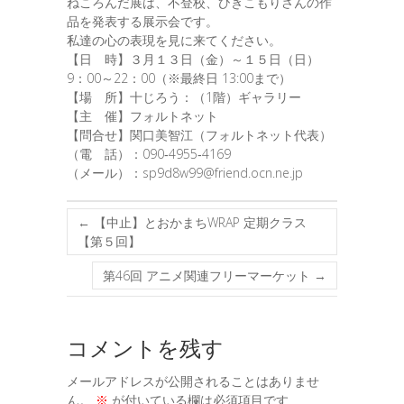
ねころんだ展は、不登校、ひきこもりさんの作
品を発表する展示会です。
私達の心の表現を見に来てください。
【日 時】３月１３日（金）～１５日（日）
9：00～22：00（※最終日 13:00まで）
【場 所】十じろう：（1階）ギャラリー
【主 催】フォルトネット
【問合せ】関口美智江（フォルトネット代表）
（電 話）：090‐4955‐4169
（メール）：sp9d8w99@friend.ocn.ne.jp
←
【中止】とおかまちWRAP 定期クラス
【第５回】
第46回 アニメ関連フリーマーケット
→
コメントを残す
メールアドレスが公開されることはありませ
ん。
※
が付いている欄は必須項目です