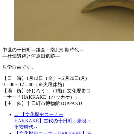
中世の十日町～鎌倉・南北朝期時代～
―社畑遺跡と河原田遺跡―
見学自由です。
【日 時】1月12日（金）～2月26日(月)
9：00～17：00（※火曜休館）
【場 所】分じろう：（1階）文化歴史コ
ーナー「HAKKAKE（ハッカケ）」
【主 催】十日町市博物館TOPPAKU
←
【文化歴史コーナー
HAKKAKE】古代の十日町～奈良・
平安時代～
【文化歴史コーナーHAKKAKE】古