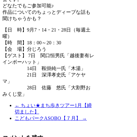
どなたでもご参加可能♪
作品についてのちょっとディープな話も
聞けちゃうかも？
【日 時】9月7・14・21・28日（毎週土
曜）
【時 間】18：00～20：30
【会 場】分じろう
【ゲスト】 7日 関口恒男氏「越後妻有レ
インボーハット」
14日 鞍掛純一氏「木湯」
21日 深澤孝史氏「アケヤ
マ」
28日 佐藤 悠氏「大割野お
みくじ堂」
←
ちょい★まち歩きツアー1月【締
切ました】
こどもパークASOBO【７月】
→